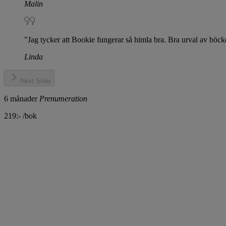
Malin
"Jag tycker att Bookie fungerar så himla bra. Bra urval av böcke
Linda
Next Slide
6
månader
Prenumeration
219:-
/bok