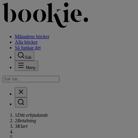
Månadens böcker
Alla böcker
Så funkar det
Sök
Meny
1
Ditt erbjudande
2
Betalning
3
Klart