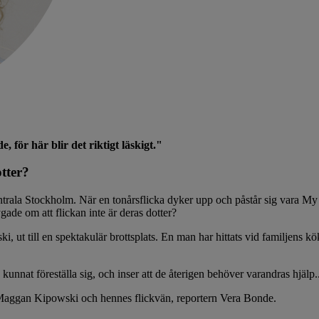
för här blir det riktigt läskigt."
otter?
ntrala Stockholm. När en tonårsflicka dyker upp och påstår sig vara My 
gade om att flickan inte är deras dotter?
ut till en spektakulär brottsplats. En man har hittats vid familjens kök
unnat föreställa sig, och inser att de återigen behöver varandras hjälp..
 Maggan Kipowski och hennes flickvän, reportern Vera Bonde.