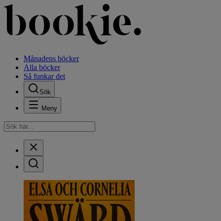
Månadens böcker
Alla böcker
Så funkar det
Sök
Meny