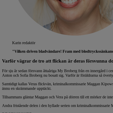
Karin
redaktör
"Vilken driven bladvändare! Fram med blodtryckssänkande, 
Varför vägrar de tro att flickan är deras försvunna d
För sju år sedan försvann åttaåriga My Broberg från en innergård i ce
Anton och Sofia Broberg nu bosatt sig. Varför är föräldrarna så överty
Samtidigt kallas Veras flickvän, kriminalkommissarie Maggan Kipowski, 
ännu en skrämmande upptäckt.
Tillsammans gläntar Maggan och Vera på dörren till ett mörker de inte k
Andra fristående delen i den hyllade serien om kriminalkommissarie