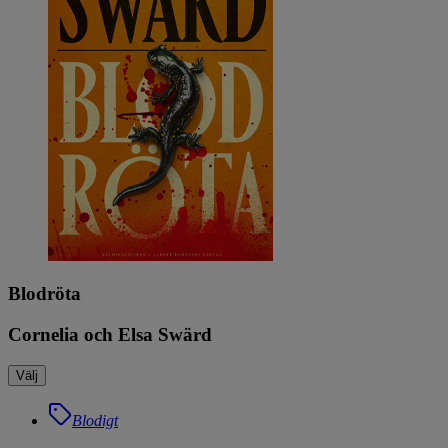
Blodröta
Cornelia och Elsa Swärd
Välj
Blodigt