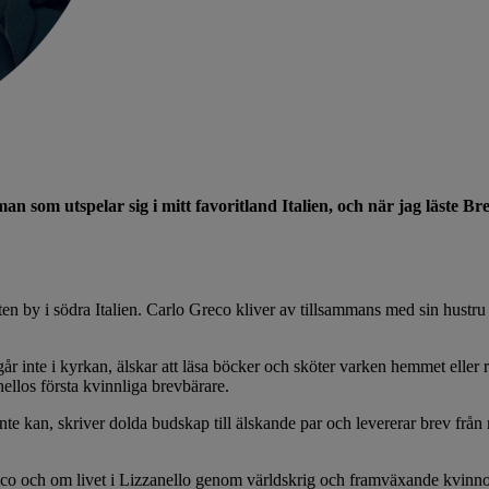
n roman som utspelar sig i mitt favoritland Italien, och när jag läste
 liten by i södra Italien. Carlo Greco kliver av tillsammans med sin hus
r inte i kyrkan, älskar att läsa böcker och sköter varken hemmet eller 
nellos första kvinnliga brevbärare.
inte kan, skriver dolda budskap till älskande par och levererar brev fr
eco och om livet i Lizzanello genom världskrig och framväxande kvinno