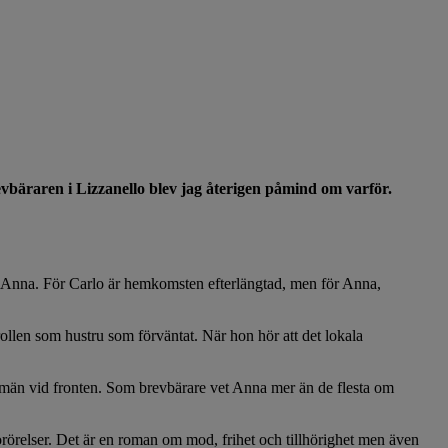
 Brevbäraren i Lizzanello blev jag återigen påmind om varför.
tru Anna. För Carlo är hemkomsten efterlängtad, men för Anna,
rollen som hustru som förväntat. När hon hör att det lokala
ån män vid fronten. Som brevbärare vet Anna mer än de flesta om
rörelser. Det är en roman om mod, frihet och tillhörighet men även