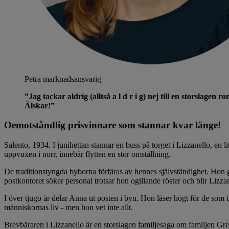
Petra
marknadsansvarig
”Jag tackar aldrig (alltså a l d r i g) nej till en storslage
Älskar!”
Oemotståndlig prisvinnare som stannar kvar länge!
Salento, 1934. I junihettan stannar en buss på torget i Lizzanello, en
uppvuxen i norr, innebär flytten en stor omställning.
De traditionstyngda byborna förfäras av hennes självständighet. Hon gå
postkontoret söker personal trotsar hon ogillande röster och blir Lizza
I över tjugo år delar Anna ut posten i byn. Hon läser högt för de som 
människornas liv - men hon vet inte allt.
Brevbäraren i Lizzanello är en storslagen familjesaga om familjen Gr