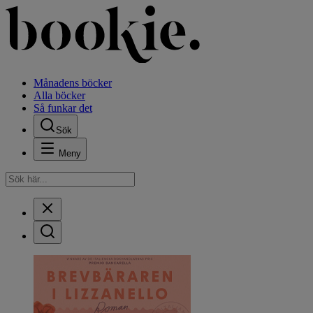
Månadens böcker
Alla böcker
Så funkar det
Sök
Meny