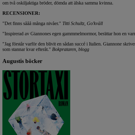
om två oskiljaktiga bröder, dömda att älska samma kvinna.
RECENSIONER:
"Det finns sååå många nivåer."
Titti Schultz, Go'kväll
"Inspirerad av Giannones egen gammmelmormor, berättar hon en varm o
"Jag förstår varför den blivit en sådan succé i Italien. Giannone skriv
som stannar kvar efteråt."
Bokprataren, blogg
Augustis böcker