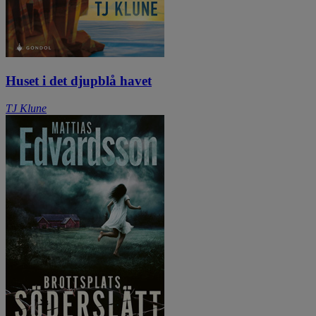
Huset i det djupblå havet
TJ Klune