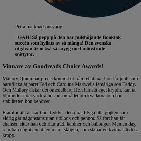
Petra
marknadsansvarig
"GAH! Så pepp på den här pulshöjande Booktok-
succén som hyllats av så många! Den svenska
utgåvan är också så snygg med mönstrade
snittytor."
Vinnare av Goodreads Choice Awards!
Mallory Quinn har precis kommit ut från rehab när hon får jobb som
barnflicka åt paret Ted och Caroline Maxwells femåriga son Teddy.
Och Mallory älskar det omedelbart. Hon har sitt eget krypin, kan ta
löprundor i det vackra bostadsområdet om kvällarna och har
stabiliteten hon behöver.
Framför allt älskar hon Teddy - den rara, blyga lilla pojken som
aldrig går någonstans utan ritblock och pennor. Så fort han får
chansen sitter han och ritar träd, kaniner och ballonger. Men en dag
ritar han något annat: en man i skogen, som släpar en kvinnas livlösa
kropp.