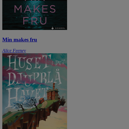
Min makes fru
Alice Feeney